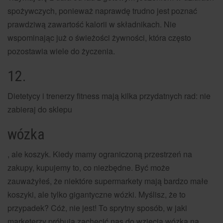
spożywczych, ponieważ naprawdę trudno jest poznać
prawdziwą zawartość kalorii w składnikach. Nie
wspominając już o świeżości żywności, która często
pozostawia wiele do życzenia.
12.
Dietetycy i trenerzy fitness mają kilka przydatnych rad: nie
zabieraj do sklepu
wózka
, ale koszyk. Kiedy mamy ograniczoną przestrzeń na
zakupy, kupujemy to, co niezbędne. Być może
zauważyłeś, że niektóre supermarkety mają bardzo małe
koszyki, ale tylko gigantyczne wózki. Myślisz, że to
przypadek? Cóż, nie jest! To sprytny sposób, w jaki
marketerzy próbują zachęcić nas do wzięcia wózka na