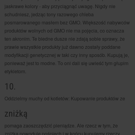
jaskrawe kolory - aby przyciągnąć uwagę. Nigdy nie
schudniesz, jedząc tony razowego chleba
posmarowanego masłem bez GMO. Większość nabywców
produktów wolnych od GMO nie ma pojęcia, co oznacza
ten akronim. Te biedne dusze nie zdają sobie sprawy, że
prawie wszystkie produkty już dawno zostały poddane
modyfikacji genetycznej w taki czy inny sposób. Kupują je,
ponieważ jest to modne. To oni dali się uwieść tym głupim
etykietom.
10.
Oddzielmy muchy od kotletów: Kupowanie produktów ze
zniżką
pomaga zaoszczędzić pieniądze. Ale rzecz w tym, że
zniżka powoduje pośpiech i w końcu kupujemy rzeczy,