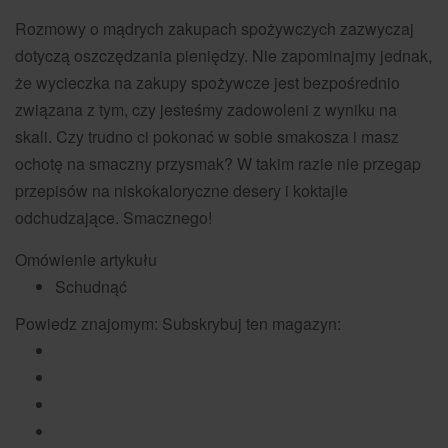
Rozmowy
o mądrych zakupach spożywczych zazwyczaj
dotyczą oszczędzania pieniędzy. Nie zapominajmy jednak,
że wycieczka na zakupy spożywcze jest bezpośrednio
związana z tym, czy jesteśmy zadowoleni z wyniku na
skali. Czy trudno ci pokonać w sobie smakosza i masz
ochotę na smaczny przysmak? W takim razie nie przegap
przepisów
na niskokaloryczne desery
i
koktajle
odch
udzające.
Smacznego!
Omówienie artykułu
Schudnąć
Powiedz znajomym: Subskrybuj ten magazyn: