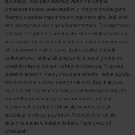
sprzedaży, który jako pierwszy wpadł na pomysł
umieszczenia przy kasie regałów z różnymi drobiazgami.
Niestety, zupełnie zapomniałem jego nazwiska. Jeśli ktoś
wie, proszę o wpisanie go w komentarzach. Tak więc towar
przy kasie to genialne posunięcie, które zwiększa średnią
cenę czeku. Stoisz w długiej kolejce, a przed nosem masz
tyle jaskrawych etykiet: gumy, lizaki, ciastka, batoniki
czekoladowe. I stoisz tak zmęczony, a nawet głodny po
przejściu między półkami, a batoniki szepczą: "Kup nas,
jesteśmy smaczni, mamy chrupiące orzechy i leśne jagody,
zebrane rękami uroczej panny z reklamy. Kup, kup, kup...".
I wielu to robi. Nawiasem mówiąc, statystyki pokazują, że
ponad 90 procent słodyczy w supermarketach jest
kupowanych przy kasie! Mówi się nawet o zakazie
sprzedaży słodyczy przy kasie. Wniosek: Nie daj się
skusić na stanie w kolejce do kasy. Ręce precz od
przekąsek!