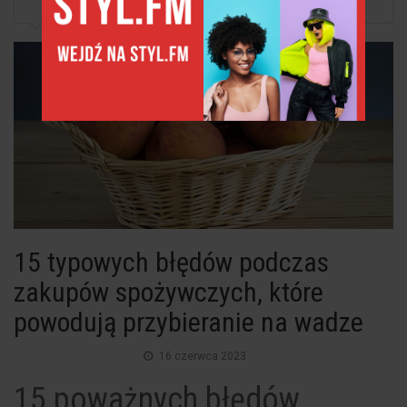
15 typowych błędów podczas zakupów...
15 typowych błędów podczas
zakupów spożywczych, które
powodują przybieranie na wadze
16 czerwca 2023
15 poważnych błędów