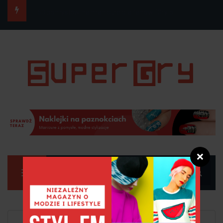
10 zdrowych koktajli na odchudzanie
❌
Manu
Strona główna
Zdrowie i uroda