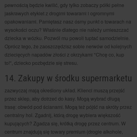
pewnością będzie kwilić, gdy tylko zobaczy półki pełne
jaskrawych etykiet z drogimi towarami i ogromnymi
opakowaniami. Pamiętasz nasz ósmy punkt o towarach na
wysokości oczu? Właśnie dlatego nie należy umieszczać
dziecka w wózku. Pozwól mu powoli tuptać samodzielnie.
Oprócz tego, że zaoszczędzisz sobie nerwów od kolejnych
dziecięcych napadów złości z okrzykami "Chcę co, kup
to!", dziecko pozbędzie się stresu.
14. Zakupy w środku supermarketu
zazwyczaj mają określony układ. Klienci muszą przejść
przez sklep, aby dotrzeć do kasy. Mogą wybrać długą
trasę: obwód pod ścianami. Mogą też pójść na skróty przez
centralny hol. Zgadnij, którą drogę wybiera większość
kupujących? Zgadza się, krótką drogę przez centrum. W
centrum znajdują się towary premium (drogie alkohole,