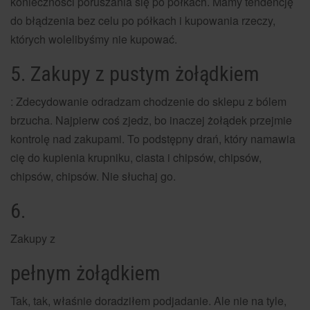
konieczności poruszania się po półkach. Mamy tendencję
do błądzenia bez celu po półkach i kupowania rzeczy,
których wolelibyśmy nie kupować.
5. Zakupy z pustym żołądkiem
: Zdecydowanie odradzam chodzenie do sklepu z bólem
brzucha. Najpierw coś zjedz, bo inaczej żołądek przejmie
kontrolę nad zakupami. To podstępny drań, który namawia
cię do kupienia krupniku, ciasta i chipsów, chipsów,
chipsów, chipsów. Nie słuchaj go.
6.
Zakupy z
pełnym żołądkiem
Tak, tak, właśnie doradziłem podjadanie. Ale nie na tyle,