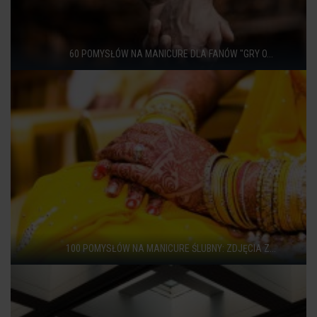
60 POMYSŁÓW NA MANICURE DLA FANÓW "GRY O...
100 POMYSŁÓW NA MANICURE ŚLUBNY: ZDJĘCIA Z...