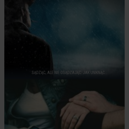
SĄDZĄC, ALE NIE OSĄDZAJĄC: JAK UNIKNĄĆ...