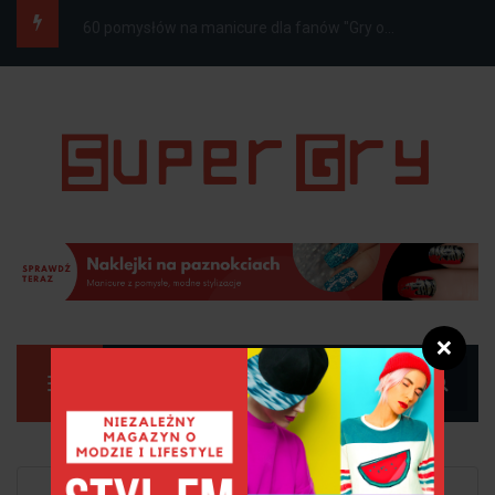
10 zdrowych koktajli na odchudzanie
❌
Manu
Strona główna
Osobowość