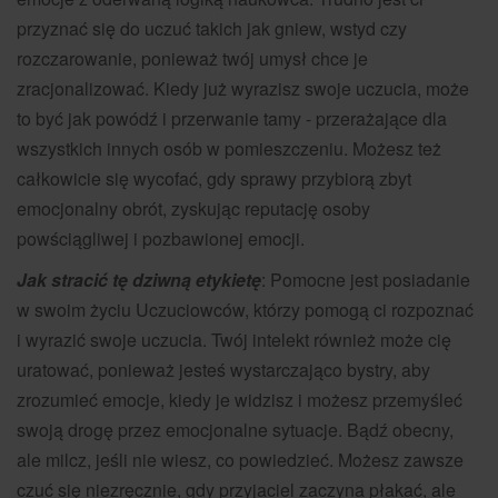
przyznać się do uczuć takich jak gniew, wstyd czy
rozczarowanie, ponieważ twój umysł chce je
zracjonalizować. Kiedy już wyrazisz swoje uczucia, może
to być jak powódź i przerwanie tamy - przerażające dla
wszystkich innych osób w pomieszczeniu. Możesz też
całkowicie się wycofać, gdy sprawy przybiorą zbyt
emocjonalny obrót, zyskując reputację osoby
powściągliwej i pozbawionej emocji.
Jak stracić tę dziwną etykietę
: Pomocne jest posiadanie
w swoim życiu Uczuciowców, którzy pomogą ci rozpoznać
i wyrazić swoje uczucia. Twój intelekt również może cię
uratować, ponieważ jesteś wystarczająco bystry, aby
zrozumieć emocje, kiedy je widzisz i możesz przemyśleć
swoją drogę przez emocjonalne sytuacje. Bądź obecny,
ale milcz, jeśli nie wiesz, co powiedzieć. Możesz zawsze
czuć się niezręcznie, gdy przyjaciel zaczyna płakać, ale