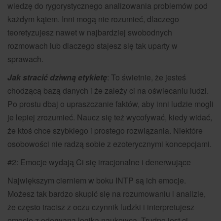
wiedzę do rygorystycznego analizowania problemów pod
każdym kątem. Inni mogą nie rozumieć, dlaczego
teoretyzujesz nawet w najbardziej swobodnych
rozmowach lub dlaczego stajesz się tak uparty w
sprawach.
Jak stracić dziwną etykietę
: To świetnie, że jesteś
chodzącą bazą danych i że zależy ci na oświecaniu ludzi.
Po prostu dbaj o upraszczanie faktów, aby inni ludzie mogli
je lepiej zrozumieć. Naucz się też wycofywać, kiedy widać,
że ktoś chce szybkiego i prostego rozwiązania. Niektóre
osobowości nie radzą sobie z ezoterycznymi koncepcjami.
#2: Emocje wydają Ci się irracjonalne i denerwujące
Największym cierniem w boku INTP są ich emocje.
Możesz tak bardzo skupić się na rozumowaniu i analizie,
że często tracisz z oczu czynnik ludzki i interpretujesz
emocje z oderwaną logiką naukowca. Trudno jest ci