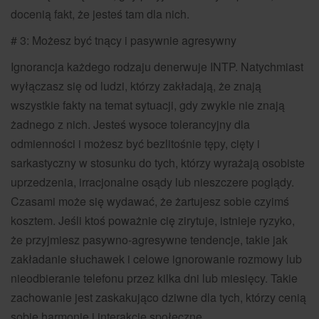
docenią fakt, że jesteś tam dla nich.
# 3: Możesz być tnący i pasywnie agresywny
Ignorancja każdego rodzaju denerwuje INTP. Natychmiast
wyłączasz się od ludzi, którzy zakładają, że znają
wszystkie fakty na temat sytuacji, gdy zwykle nie znają
żadnego z nich. Jesteś wysoce tolerancyjny dla
odmienności i możesz być bezlitośnie tępy, cięty i
sarkastyczny w stosunku do tych, którzy wyrażają osobiste
uprzedzenia, irracjonalne osądy lub nieszczere poglądy.
Czasami może się wydawać, że żartujesz sobie czyimś
kosztem. Jeśli ktoś poważnie cię zirytuje, istnieje ryzyko,
że przyjmiesz pasywno-agresywne tendencje, takie jak
zakładanie słuchawek i celowe ignorowanie rozmowy lub
nieodbieranie telefonu przez kilka dni lub miesięcy. Takie
zachowanie jest zaskakująco dziwne dla tych, którzy cenią
sobie harmonię i interakcje społeczne.