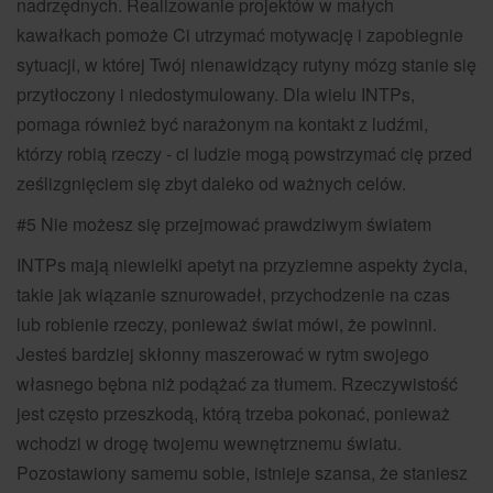
nadrzędnych. Realizowanie projektów w małych
kawałkach pomoże Ci utrzymać motywację i zapobiegnie
sytuacji, w której Twój nienawidzący rutyny mózg stanie się
przytłoczony i niedostymulowany. Dla wielu INTPs,
pomaga również być narażonym na kontakt z ludźmi,
którzy robią rzeczy - ci ludzie mogą powstrzymać cię przed
ześlizgnięciem się zbyt daleko od ważnych celów.
#5 Nie możesz się przejmować prawdziwym światem
INTPs mają niewielki apetyt na przyziemne aspekty życia,
takie jak wiązanie sznurowadeł, przychodzenie na czas
lub robienie rzeczy, ponieważ świat mówi, że powinni.
Jesteś bardziej skłonny maszerować w rytm swojego
własnego bębna niż podążać za tłumem. Rzeczywistość
jest często przeszkodą, którą trzeba pokonać, ponieważ
wchodzi w drogę twojemu wewnętrznemu światu.
Pozostawiony samemu sobie, istnieje szansa, że staniesz