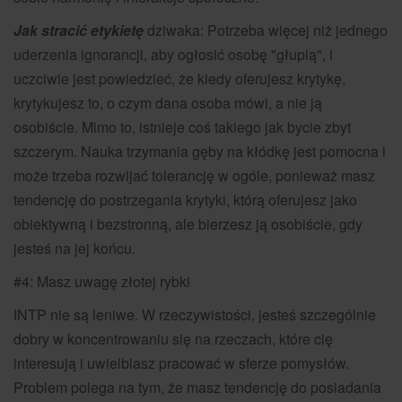
Jak stracić etykietę
dziwaka: Potrzeba więcej niż jednego
uderzenia ignorancji, aby ogłosić osobę "głupią", i
uczciwie jest powiedzieć, że kiedy oferujesz krytykę,
krytykujesz to, o czym dana osoba mówi, a nie ją
osobiście. Mimo to, istnieje coś takiego jak bycie zbyt
szczerym. Nauka trzymania gęby na kłódkę jest pomocna i
może trzeba rozwijać tolerancję w ogóle, ponieważ masz
tendencję do postrzegania krytyki, którą oferujesz jako
obiektywną i bezstronną, ale bierzesz ją osobiście, gdy
jesteś na jej końcu.
#4: Masz uwagę złotej rybki
INTP nie są leniwe. W rzeczywistości, jesteś szczególnie
dobry w koncentrowaniu się na rzeczach, które cię
interesują i uwielbiasz pracować w sferze pomysłów.
Problem polega na tym, że masz tendencję do posiadania