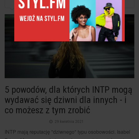
5 powodów, dla których INTP mogą wydawać się...
5 powodów, dla których INTP mogą
wydawać się dziwni dla innych - i
co możesz z tym zrobić
29 kwietnia 2021
INTP mają reputację "dziwnego" typu osobowości. Isabel