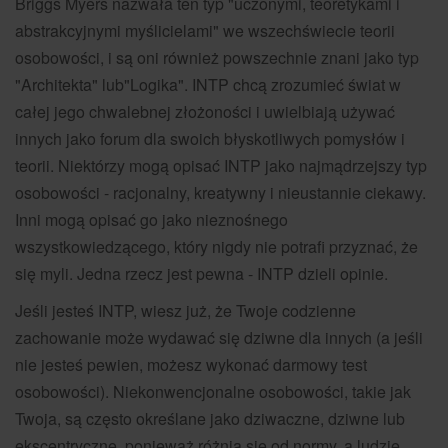
Briggs Myers nazwała ten typ "uczonymi, teoretykami i
abstrakcyjnymi myślicielami" we wszechświecie teorii
osobowości, i są oni również powszechnie znani jako typ
"Architekta" lub"Logika". INTP chcą zrozumieć świat w
całej jego chwalebnej złożoności i uwielbiają używać
innych jako forum dla swoich błyskotliwych pomysłów i
teorii. Niektórzy mogą opisać INTP jako najmądrzejszy typ
osobowości - racjonalny, kreatywny i nieustannie ciekawy.
Inni mogą opisać go jako nieznośnego
wszystkowiedzącego, który nigdy nie potrafi przyznać, że
się myli. Jedna rzecz jest pewna - INTP dzieli opinie.
Jeśli jesteś INTP, wiesz już, że Twoje codzienne
zachowanie może wydawać się dziwne dla innych (a jeśli
nie jesteś pewien, możesz wykonać darmowy test
osobowości). Niekonwencjonalne osobowości, takie jak
Twoja, są często określane jako dziwaczne, dziwne lub
ekscentryczne, ponieważ różnią się od normy, a ludzie