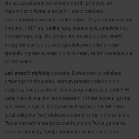
się tak zapatrzony we własne myśli i pomysły, że
zapomnisz o świecie innych - jest to zarówno
błogosławieństwo jak i przekleństwo. Aby spotęgować ten
problem, INTP są rzadką rasą, stanowiącą zaledwie trzy
procent populacji. Po prostu nie ma wielu ludzi, którzy
mogą odnieść się do twojego niekonwencjonalnego
sposobu myślenia, więc nic dziwnego, że inni uważają cię
za "dziwaka".
Jak stracić etykietę
dziwaka: Dziwactwo to odmiana
dziwnego zachowania, którego prawdopodobnie nie
będziesz chciał zmienić. A dlaczego miałbyś to robić? W
całej historii wielkimi innowatorami i zmieniaczami gry na
tym świecie byli ci, którzy nie bali się być inni. Mnóstwo
ludzi pokocha Twój niekonwencjonalny styl ubierania się,
Twoje niecodzienne poczucie humoru i Twoje genialne,
szalone pomysły. Twoja oryginalność jest magiczna -