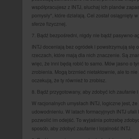
współpracujesz z INTJ, słuchaj ich planów zap
pomysły", które działają. Cel został osiągnięty w
sferze fizycznej.
7. Bądź bezpośredni, nigdy nie bądź pasywno-a
INTJ doceniają bez ogródek i powstrzymują się
rzeczach, które mają dla nich znaczenie. Są znan
więc, że inni będą robić to samo. Mów jasno o t
zrobienia. Mogą brzmieć nietaktownie, ale to n
oczekują, że ty również to zrobisz.
8. Bądź przygotowany, aby zdobyć ich zaufanie i 
W racjonalnych umysłach INTJ, logiczne jest, że 
udowodnieniu. W latach formacyjnych INTJ ufali 
pozwolić im odejść. To wyjaśnia potrzebę zdobycia
sposób, aby zdobyć zaufanie i lojalność INTJ.