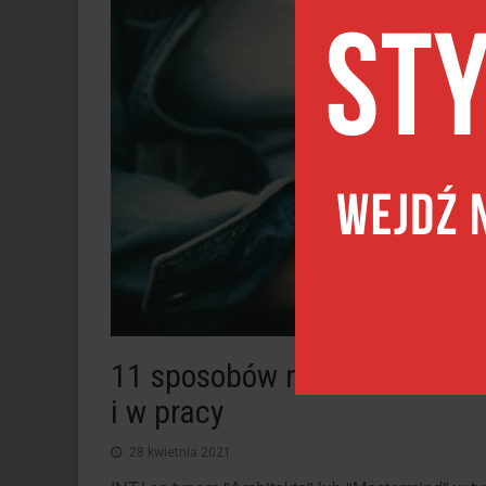
11 sposobów na to, jak być 
i w pracy
28 kwietnia 2021