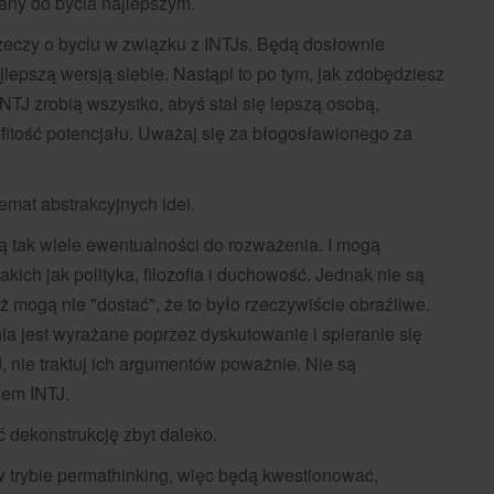
any do bycia najlepszym.
 rzeczy o byciu w związku z INTJs. Będą dosłownie
ajlepszą wersją siebie. Nastąpi to po tym, jak zdobędziesz
INTJ zrobią wszystko, abyś stał się lepszą osobą,
itość potencjału. Uważaj się za błogosławionego za
emat abstrakcyjnych idei.
ją tak wiele ewentualności do rozważenia. I mogą
kich jak polityka, filozofia i duchowość. Jednak nie są
ż mogą nie "dostać", że to było rzeczywiście obraźliwe.
ia jest wyrażane poprzez dyskutowanie i spieranie się
J, nie traktuj ich argumentów poważnie. Nie są
iem INTJ.
 dekonstrukcję zbyt daleko.
w trybie permathinking, więc będą kwestionować,