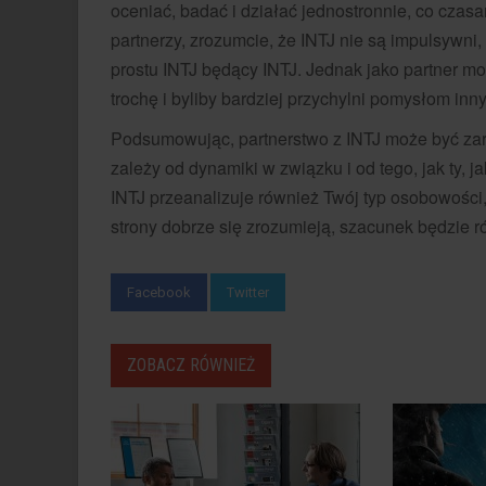
oceniać, badać i działać jednostronnie, co czas
partnerzy, zrozumcie, że INTJ nie są impulsywni, 
prostu INTJ będący INTJ. Jednak jako partner mo
trochę i byliby bardziej przychylni pomysłom inn
Podsumowując, partnerstwo z INTJ może być zar
zależy od dynamiki w związku i od tego, jak ty, j
INTJ przeanalizuje również Twój typ osobowości
strony dobrze się zrozumieją, szacunek będzie rós
Facebook
Twitter
ZOBACZ RÓWNIEŻ