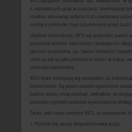
INTJ są typem "Architekta" lub "Mastermind" w t
z najrzadszych grup w populacji, obejmującej ty
rzadkie, stanowiąc jedynie 0,8% światowej popula
myślące jednostki i być rozumianymi przez ludzi 
Ogólnie rzecz biorąc, INTJ są racjonalni, pewni s
prywatnie ambitni, tajemniczy i strategiczni. Mogą
dla nich przychylne, np. "pełne leniwych i zapatrz
mieć go lub ją jako partnera w życiu i w pracy, u
zdolnego powiernika.
INTJ żywo interesują się wszystkim, co intelektu
dzieciństwie. Są pewni swoich ogromnych zasobów
ludźmi, którzy chcą słuchać. Jednakże, ze względ
pozostać prywatni podczas wykonywania strategii
Teraz, jeśli masz partnera INTJ, co powinieneś z
1. Podziel się swoją długoterminową wizją.