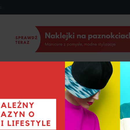
ZDROWIE I URODA
BLOG
o, jak być dobrym partnerem dla...