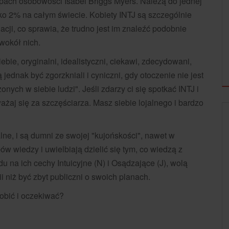
ypach osobowości Isabel Briggs Myers. Należą do jednej
lko 2% na całym świecie. Kobiety INTJ są szczególnie
cji, co sprawia, że trudno jest im znaleźć podobnie
wokół nich.
iebie, oryginalni, idealistyczni, ciekawi, zdecydowani,
 jednak być zgorzkniali i cyniczni, gdy otoczenie nie jest
onych w siebie ludzi". Jeśli zdarzy ci się spotkać INTJ i
ważaj się za szczęściarza. Masz siebie lojalnego i bardzo
ZDROWIE I URODA
alne, i są dumni ze swojej "kujońskości", nawet w
 wiedzy i uwielbiają dzielić się tym, co wiedzą z
u na ich cechy Intuicyjne (N) i Osądzające (J), wolą
 niż być zbyt publiczni o swoich planach.
robić i oczekiwać?
11 MODNYCH STROJÓW NA PLAŻĘ