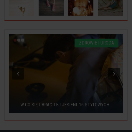
A
ZDROWIE I URODA
.
W CO SIĘ UBRAĆ TEJ JESIENI: 16 STYLOWYCH...