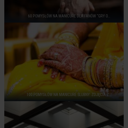
60 POMYSŁÓW NA MANICURE DLA FANÓW "GRY O...
100 POMYSŁÓW NA MANICURE ŚLUBNY: ZDJĘCIA Z...