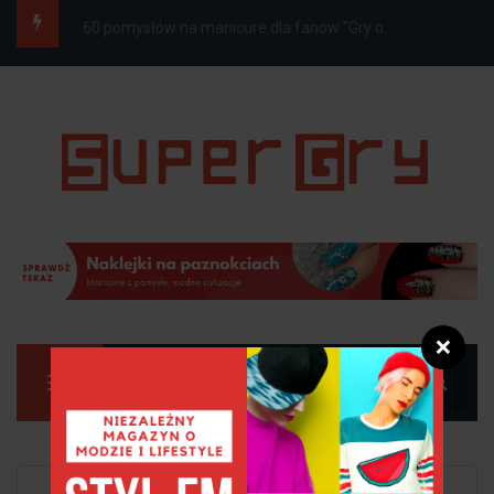
10 zdrowych koktajli na odchudzanie
❌
Manu
Strona główna
Zdrowie i uroda