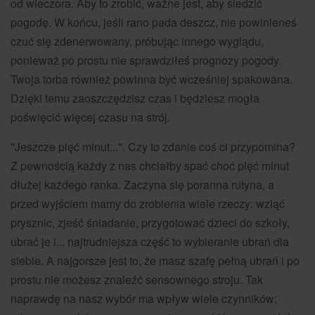
od wieczora. Aby to zrobić, ważne jest, aby śledzić
pogodę. W końcu, jeśli rano pada deszcz, nie powinieneś
czuć się zdenerwowany, próbując innego wyglądu,
ponieważ po prostu nie sprawdziłeś prognozy pogody.
Twoja torba również powinna być wcześniej spakowana.
Dzięki temu zaoszczędzisz czas i będziesz mogła
poświęcić więcej czasu na strój.
"Jeszcze pięć minut...". Czy to zdanie coś ci przypomina?
Z pewnością każdy z nas chciałby spać choć pięć minut
dłużej każdego ranka. Zaczyna się poranna rutyna, a
przed wyjściem mamy do zrobienia wiele rzeczy: wziąć
prysznic, zjeść śniadanie, przygotować dzieci do szkoły,
ubrać je i... najtrudniejsza część to wybieranie ubrań dla
siebie. A najgorsze jest to, że masz szafę pełną ubrań i po
prostu nie możesz znaleźć sensownego stroju. Tak
naprawdę na nasz wybór ma wpływ wiele czynników: