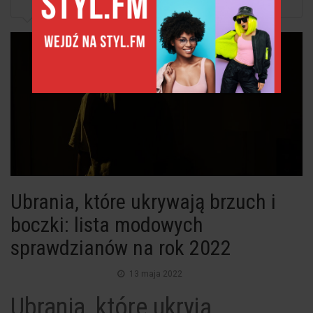
Ubrania, które ukrywają brzuch i boczki: lista...
Ubrania, które ukrywają brzuch i
boczki: lista modowych
sprawdzianów na rok 2022
13 maja 2022
Ubrania, które ukryją