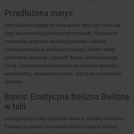
Przedłużona maryn
arka Stylowy wygląd na wiosnę/lato 2022 nie może się
obyć bez modnej przedłużonej marynarki. Rozpinana
marynarka optycznie wydłuża sylwetkę i ukrywa
niedoskonałości w okolicach brzucha i bioder. Warto
preferować warianty z gęstych tkanin, które utrzymają
formę. Dopełnieniem wizerunku są szerokie spodnie z
wysoką talią, ukrywające brzuch, oraz buty na wysokim
obcasie.
Bonus: Elastyczna bielizna Bielizna
w talii
pomaga ukryć mały brzuszek nawet w obcisłej sukience.
Elastyczny gorset lub komplet bielizny będzie dobrym