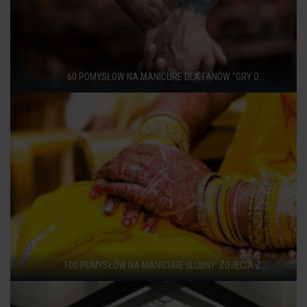
60 POMYSŁÓW NA MANICURE DLA FANÓW "GRY O...
100 POMYSŁÓW NA MANICURE ŚLUBNY: ZDJĘCIA Z...