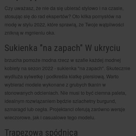
Czy uważasz, że nie da się ubierać stylowo i na czasie,
stosując się do rad ekspertów? Oto kilka pomysłów na
modę w stylu 2022, które sprawią, że Twoje wątpliwości
znikną w mgnieniu oka.
Sukienka "na zapach" W ukryciu
brzucha pomoże modna rzecz w szafie każdej modnej
kobiety na sezon 2022 - sukienka "na zapach". Skutecznie
wydłuża sylwetkę i podkreśla klatkę piersiową. Warto
wybierać modele wykonane z grubych tkanin w
stonowanych odcieniach. Nie musi to być ciemna paleta,
idealnym rozwiązaniem będzie szlachetny burgund,
szmaragd lub cegła. Projektanci oferują zarówno wersje
wieczorowe, jak i casualowe tego modelu.
Trapezowa spódnica