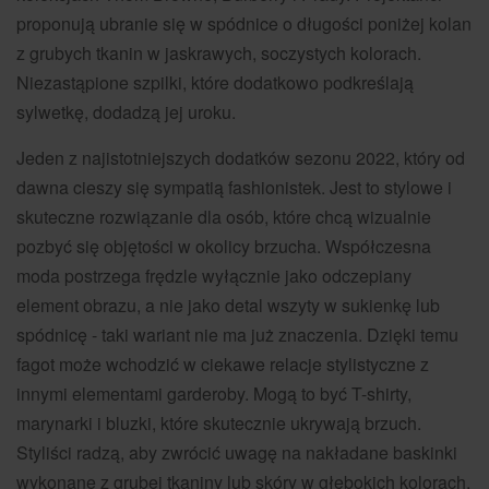
proponują ubranie się w spódnice o długości poniżej kolan
z grubych tkanin w jaskrawych, soczystych kolorach.
Niezastąpione szpilki, które dodatkowo podkreślają
sylwetkę, dodadzą jej uroku.
Jeden z najistotniejszych dodatków sezonu 2022, który od
dawna cieszy się sympatią fashionistek. Jest to stylowe i
skuteczne rozwiązanie dla osób, które chcą wizualnie
pozbyć się objętości w okolicy brzucha. Współczesna
moda postrzega frędzle wyłącznie jako odczepiany
element obrazu, a nie jako detal wszyty w sukienkę lub
spódnicę - taki wariant nie ma już znaczenia. Dzięki temu
fagot może wchodzić w ciekawe relacje stylistyczne z
innymi elementami garderoby. Mogą to być T-shirty,
marynarki i bluzki, które skutecznie ukrywają brzuch.
Styliści radzą, aby zwrócić uwagę na nakładane baskinki
wykonane z grubej tkaniny lub skóry w głębokich kolorach.