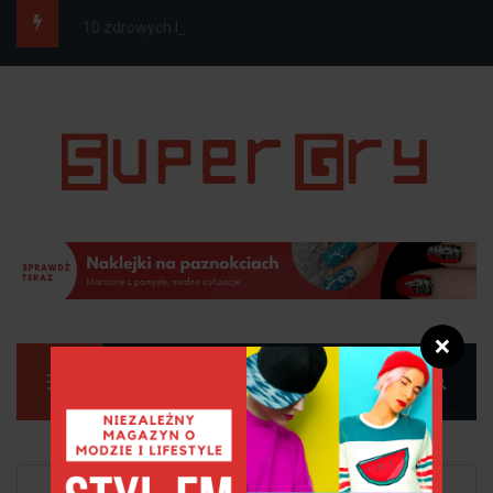
10 zdrowych koktajli na odchudzanie
❌
Manu
Strona główna
Zdrowie i uroda