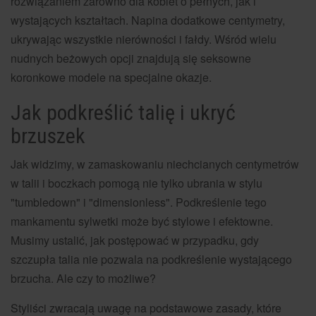
rozwiązaniem zarówno dla kobiet o pełnych, jak i
wystających kształtach. Napina dodatkowe centymetry,
ukrywając wszystkie nierówności i fałdy. Wśród wielu
nudnych beżowych opcji znajdują się seksowne
koronkowe modele na specjalne okazje.
Jak podkreślić talię i ukryć
brzuszek
Jak widzimy, w zamaskowaniu niechcianych centymetrów
w talii i boczkach pomogą nie tylko ubrania w stylu
"tumbledown" i "dimensionless". Podkreślenie tego
mankamentu sylwetki może być stylowe i efektowne.
Musimy ustalić, jak postępować w przypadku, gdy
szczupła talia nie pozwala na podkreślenie wystającego
brzucha. Ale czy to możliwe?
Styliści zwracają uwagę na podstawowe zasady, które