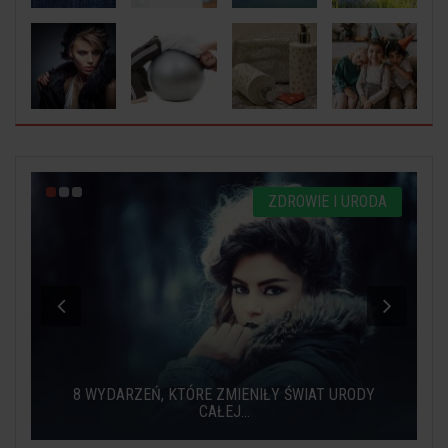
A
ZDROWIE I URODA
UBRANIA, KTÓRE UKRYWAJĄ BRZUCH I BOCZKI:
LISTA...