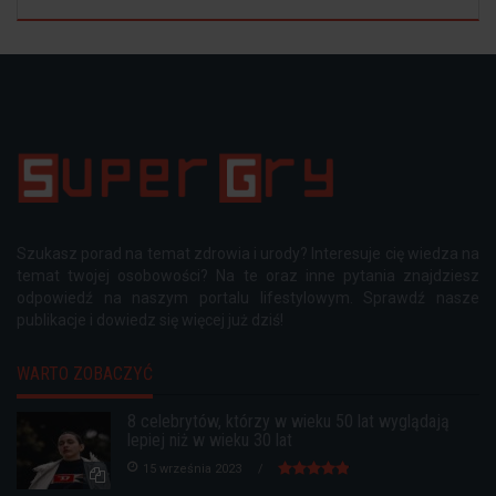
Szukasz porad na temat zdrowia i urody? Interesuje cię wiedza na
temat twojej osobowości? Na te oraz inne pytania znajdziesz
odpowiedź na naszym portalu lifestylowym. Sprawdź nasze
publikacje i dowiedz się więcej już dziś!
WARTO ZOBACZYĆ
8 celebrytów, którzy w wieku 50 lat wyglądają
lepiej niż w wieku 30 lat
15 września 2023